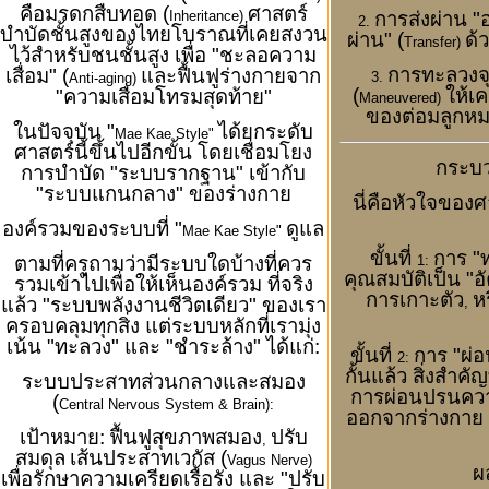
คือมรดกสืบทอด (
ศาสตร์
การส่งผ่าน "
Inheritance)
2.
บำบัดชั้นสูงของไทยโบราณที่เคยสงวน
ผ่าน" (
ด้
Transfer)
ไว้สำหรับชนชั้นสูง เพื่อ "ชะลอความ
การทะลวงจุด
เสื่อม" (
และฟื้นฟูร่างกายจาก
3.
Anti-aging)
(
ให้เค
"ความเสื่อมโทรมสุดท้าย"
Maneuvered)
ของต่อมลูกหมาก
ในปัจจุบัน "
ได้ยกระดับ
Mae Kae Style"
ศาสตร์นี้ขึ้นไปอีกขั้น โดยเชื่อมโยง
กระบ
การบำบัด "ระบบรากฐาน" เข้ากับ
"ระบบแกนกลาง" ของร่างกาย
นี่คือหัวใจของศ
องค์รวมของระบบที่ "
ดูแล
Mae Kae Style"
ขั้นที่
การ "
1:
ตามที่ครูถามว่ามีระบบใดบ้างที่ควร
คุณสมบัติเป็น "อั
รวมเข้าไปเพื่อให้เห็นองค์รวม ที่จริง
การเกาะตัว
ห
,
แล้ว "ระบบพลังงานชีวิตเดียว" ของเรา
ครอบคลุมทุกสิ่ง แต่ระบบหลักที่เรามุ่ง
เน้น "ทะลวง" และ "ชำระล้าง" ได้แก่:
ขั้นที่
การ "ผ่
2:
กั้นแล้ว สิ่งสำคั
ระบบประสาทส่วนกลางและสมอง
การผ่อนปรนคว
(
Central Nervous System & Brain):
ออกจากร่างกาย 
เป้าหมาย:
ฟื้นฟูสุขภาพสมอง
ปรับ
,
สมดุล
เส้นประสาทเวกัส (
Vagus Nerve)
ผ
เพื่อรักษาความเครียดเรื้อรัง และ "ปรับ