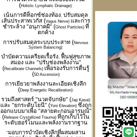
(
Holistic Lymphatic Drainage):
เน้นการดีท็อกซ์ช่องท้อง
ปรับสมดุล
,
เส้นประสาทเวกัส (
และการ
Vagus Nerve)
ชำระล้าง "อนุภาคผี" (
ที่
Ghost Particles)
ตกค้าง
การปรับสมดุลระบบประสาท (
Nervous
System Balancing):
บำบัดความเครียดเรื้อรัง
ฟื้นฟูสุขภาพ
,
สมอง และ "ปรับช่องพลังงาน"
(
เพื่อรองรับการตื่นรู้
Recalibrate Channels)
(
5D Ascension)
การเยียวยาพลังงานละเอียดเชิงลึก
(
Deep Energetic Recalibration):
รวมถึงศาสตร์ "นวดจับกษัย" (
Jap Kasai)
และ "ยกระดับโยนี" (
ซึ่งถูก
Yoni Elevation)
ออกแบบมาเพื่อ "สลายตะกอนอารมณ์"
(
ที่ถูกเก็บไว้ใน
Release Crystallized Trauma)
ระดับฮอร์โมนและพลังงานรากฐาน
มอบการบำบัดเชิงลึกที่ผสมผสาน
"