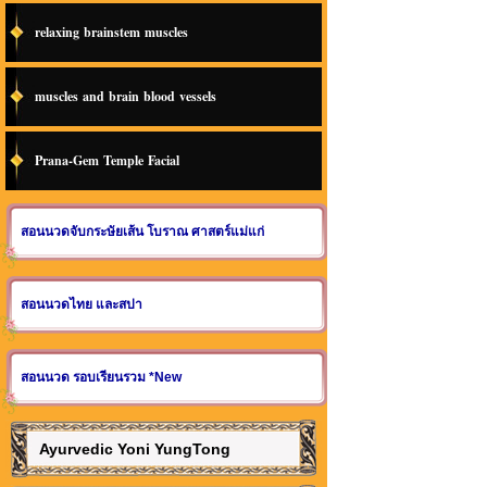
relaxing brainstem muscles
muscles and brain blood vessels
Prana-Gem Temple Facial
สอนนวดจับกระษัยเส้น โบราณ ศาสตร์แม่แก่
สอนนวดไทย และสปา
สอนนวด รอบเรียนรวม *New
Ayurvedic Yoni YungTong