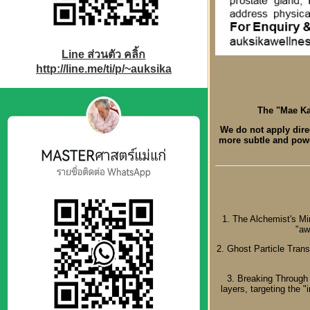
Line ส่วนตัว คลิ้ก
http://line.me/ti/p/~auksika
The "Mae Kae
We do not apply direc
more subtle and powe
1. The Alchemist's Min
"aw
2. Ghost Particle Trans
3. Breaking Through 
layers, targeting the 