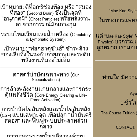
เป้าหมาย:
ดีท็อกซ์ช่องท้อง หรือ "สมอง
"Mae Kae Styl
ที่สอง" (
ซึ่งเป็นจุดที่
Second Brain)
"อนุภาคผี" (
หรือพลังงาน
ในทางการแพทย์
Ghost Particles)
ลบจากอารมณ์มักเกาะกุม
ระบบไหลเวียนและน้ำเหลือง (
แต่
Circulatory
"Mae Kae Style"
& Lymphatic System):
บวกรวมเข
Physics)
ลูกหมาก เรามอบ
เป้าหมาย:
ฟอกธาตุขันธ์" ชำระล้าง
"
ของเสียทั้งในระดับกายภาพและระดับ
พลังงานที่มองไม่เห็น
ศาสตร์บำบัดเฉพาะทาง (
Our
ท่านใด มีความ
Specializations)
การล้างพลังงานแกนกลางและการกระ
Ayu
ตุ้นพลังชีวิต (
Core Energy Clearing & Life-
Force Activation):
ชั่วโ
1
การบำบัดไขสันหลังและน้ำไขสันหลัง
The Course Tuition 
(
แบบเฉพาะจุด เพื่อปลุก "น้ำมันคริ
CSF)
สตอส" และฟื้นฟูระบบประสาทส่วน
กลาง
CONTACT: T
การนวดระบายน้ำเหลืององค์รวม