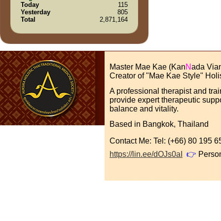
Today
115
Yesterday
805
Total
2,871,164
Master Mae Kae (Kan
N
ada Via
Creator of "Mae Kae Style" Holi
A professional therapist and tra
provide expert therapeutic suppo
balance and vitality.
Based in Bangkok, Thailand
Contact Me: Tel: (+66) 80 195
https://lin.ee/dOJs0aI
👉
Perso