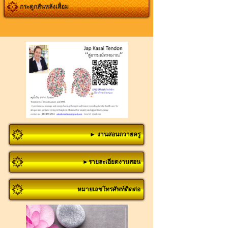
กระดูกสันหลังเสื่อม
► งานสอนถวายครู
►รายละเอียดงานสอน
หมายเลขโทรศัพท์ติดต่อ