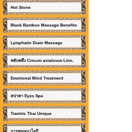
Hot Stone
Black Bamboo Massage Benefits
Lymphatic Drain Massage
พลับพลึง Crinum asiaticum Linn.
Emotional Mind Treatment
สปาตา Eyes Spa
Trantric Thai Unique
การพอกญาโยนี