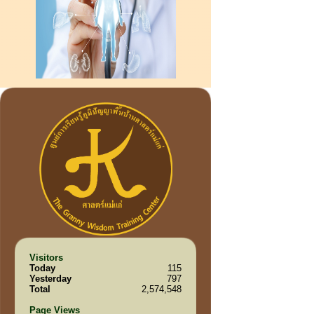
Visitors
Today
115
Yesterday
797
Total
2,574,548
Page Views