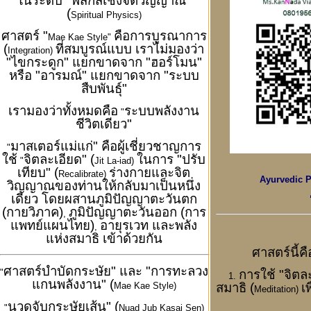
ในระดับ "ฟิสิกส์เชิงจิตวิญญาณ"
(
Spiritual Physics)
ศาสตร์ "
คือการบูรณาการ
Mae Kae Style"
(
ที่สมบูรณ์แบบ เราไม่มองว่า
Integration)
"ไขกระดูก" แยกขาดจาก "ฮอร์โมน"
หรือ "อารมณ์" แยกขาดจาก "ระบบ
สืบพันธุ์"
เรามองว่าทั้งหมดคือ
ระบบพลังงาน
"
ชีวิตเดียว"
มาสเตอร์แม่แก่" คือผู้เชี่ยวชาญการ
"
ใช้
จิตละเอียด" (
ในการ "ปรับ
"
Jit La-iad)
เทียบ" (
ร่างกายและจิต
Recalibrate)
Ayurvedic P
วิญญาณของท่านให้กลับมาเป็นหนึ่ง
เดียว โดยผสานภูมิปัญญาตะวันตก
(กายวิภาค)
ภูมิปัญญาตะวันออก (การ
,
แพทย์แผนไทย)
อายุรเวท และพลัง
,
แห่งสมาธิ เข้าด้วยกัน
ศาสตร์นี้ค
ศาสตร์บำบัดกระษัย" และ "การทะลวง
การใช้ "จิตละ
"
1.
แกนพลังงาน" (
สมาธิ (
เ
Mae Kae Style)
Meditation)
นวดจับกระษัยเส้น" (
"
Nuad Jub Kasai Sen)