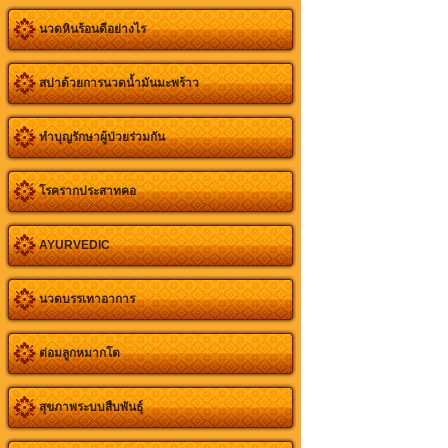
นวดหินร้อนดีอย่างไร
สปาด้วยการนวดน้ำมันมะพร้าว
ทำบุญรักษาผู้ป่วยร่วมกัน
โรครากประสาทคอ
AYURVEDIC
นวดบรรเทาอาการ
ต่อมลูกหมากโต
สุขภาพระบบสืบพันธุ์