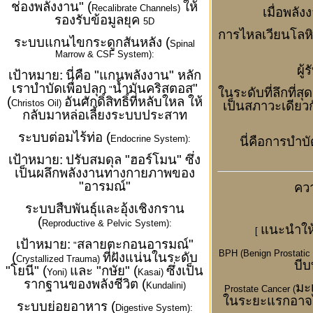
ช่องพลังงาน" (
ให้
Recalibrate Channels)
เมื่อพลั
รองรับข้อมูลยุค
5D
การไหลเวียนโลหิ
ระบบแกนไขกระดูกสันหลัง (
Spinal
Marrow & CSF System):
ผู
เป้าหมาย:
นี่คือ "แกนพลังงาน" หลัก
เราบำบัดเพื่อปลุก
น้ำมันคริสตอส"
"
ในระดับที่ลึกที่ส
(
อันศักดิ์สิทธิ์ที่หลับใหล ให้
Christos Oil)
เป็นสภาวะเดียวก
กลับมาหล่อเลี้ยงระบบประสาท
ระบบต่อมไร้ท่อ (
Endocrine System):
นี่คือการบำบ
เป้าหมาย:
ปรับสมดุล "ฮอร์โมน" ซึ่ง
เป็นผลึกพลังงานทางกายภาพของ
"อารมณ์"
ควา
ระบบสืบพันธุ์และอุ้งเชิงกราน
(
Reproductive & Pelvic System):
แนะนำให
[
เป้าหมาย:
สลายตะกอนอารมณ์"
"
BPH (Benign Prostatic
(
ที่ฝังแน่นในระดับ
Crystallized Trauma)
บีบ
"โยนี" (
และ "กษัย" (
ซึ่งเป็น
Yoni)
Kasai)
รากฐานของพลังชีวิต (
มะ
Kundalini)
Prostate Cancer (
ในระยะแรกอาจไ
ระบบย่อยอาหาร (
Digestive System):