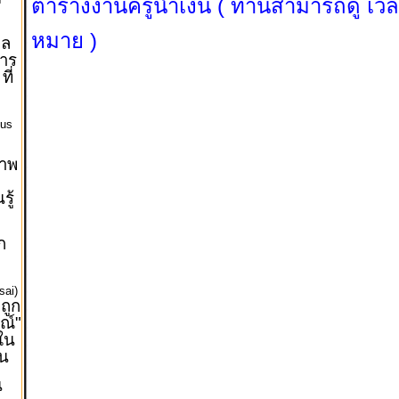
ตารางงานครูน้ำเงิน ( ท่านสามารถดู เวล
หมาย )
ุล
าร
ที่
)
us
ภาพ
รู้
ก
sai)
งถูก
ณ์"
้ใน
าน
น