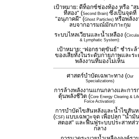
เป้าหมาย:
ดีท็อกซ์ช่องท้อง หรือ "ส
ที่สอง" (
ซึ่งเป็นจุดที่
Second Brain)
"อนุภาคผี" (
หรือพลัง
Ghost Particles)
ลบจากอารมณ์มักเกาะกุม
ระบบไหลเวียนและน้ำเหลือง (
Circula
& Lymphatic System):
เป้าหมาย:
ฟอกธาตุขันธ์" ชำระล้
"
ของเสียทั้งในระดับกายภาพและระ
พลังงานที่มองไม่เห็น
ศาสตร์บำบัดเฉพาะทาง (
Our
Specializations)
การล้างพลังงานแกนกลางและการ
ตุ้นพลังชีวิต (
Core Energy Clearing & Lif
Force Activation):
การบำบัดไขสันหลังและน้ำไขสันห
(
แบบเฉพาะจุด เพื่อปลุก "น้ำมัน
CSF)
สตอส" และฟื้นฟูระบบประสาทส่
กลาง
การนวดระบายน้ำเหลืององค์รว