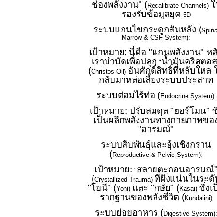
ช่องพลังงาน" (
ใ
Recalibrate Channels)
รองรับข้อมูลยุค
5D
ระบบแกนไขกระดูกสันหลัง (
Spina
Marrow & CSF System):
เป้าหมาย:
นี่คือ "แกนพลังงาน" หล
เราบำบัดเพื่อปลุก
น้ำมันคริสตอส
"
(
อันศักดิ์สิทธิ์ที่หลับใหล 
Christos Oil)
กลับมาหล่อเลี้ยงระบบประสาท
ระบบต่อมไร้ท่อ (
Endocrine System):
เป้าหมาย:
ปรับสมดุล "ฮอร์โมน" ซึ
เป็นผลึกพลังงานทางกายภาพขอ
"อารมณ์"
ระบบสืบพันธุ์และอุ้งเชิงกราน
(
Reproductive & Pelvic System):
เป้าหมาย:
สลายตะกอนอารมณ์
"
(
ที่ฝังแน่นในระดั
Crystallized Trauma)
"โยนี" (
และ "กษัย" (
ซึ่งเ
Yoni)
Kasai)
รากฐานของพลังชีวิต (
Kundalini)
ระบบย่อยอาหาร (
Digestive System):