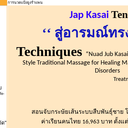
การนวดเเป้งยูงรำแพน
Te
Jap
Kasai
‘‘
สู่
อารมณ์ทร
T
echniques
“
Nuad
Jub
Kasa
Style
Traditional Massage for Healing 
Disorders
Treat
บ
fe-
สอนจับกระษัยเส้นระบบสืบพันธุ์ชาย 
ค่าเรียนคนไทย 16,963 บาท ตั้งแต่
ัด"