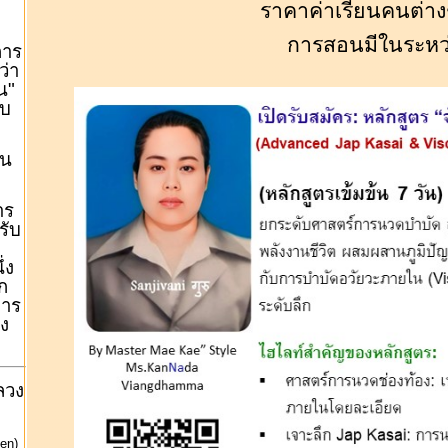
ราคาค่าเรียนคนต่างช
การสอนมีในระหว่
การ
ว่า
น"
บบ
าน
าร
รับ
่ง
ก
การ
ง
ลวง
en)