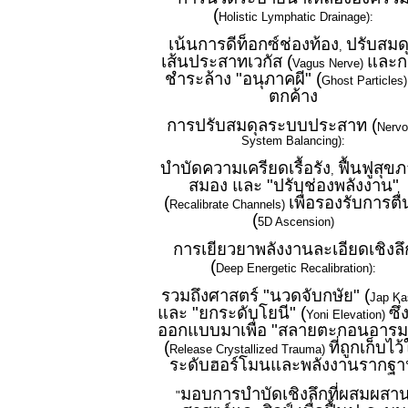
(
Holistic Lymphatic Drainage):
เน้นการดีท็อกซ์ช่องท้อง
ปรับสมด
,
เส้นประสาทเวกัส (
และก
Vagus Nerve)
ชำระล้าง "อนุภาคผี" (
Ghost Particles
ตกค้าง
การปรับสมดุลระบบประสาท (
Nervo
System Balancing):
บำบัดความเครียดเรื้อรัง
ฟื้นฟูสุข
,
สมอง และ "ปรับช่องพลังงาน"
(
เพื่อรองรับการตื่น
Recalibrate Channels)
(
5D Ascension)
การเยียวยาพลังงานละเอียดเชิงลึ
(
Deep Energetic Recalibration):
รวมถึงศาสตร์ "นวดจับกษัย" (
Jap Ka
และ "ยกระดับโยนี" (
ซึ่
Yoni Elevation)
ออกแบบมาเพื่อ "สลายตะกอนอารม
(
ที่ถูกเก็บไว
Release Crystallized Trauma)
ระดับฮอร์โมนและพลังงานรากฐ
มอบการบำบัดเชิงลึกที่ผสมผสา
"