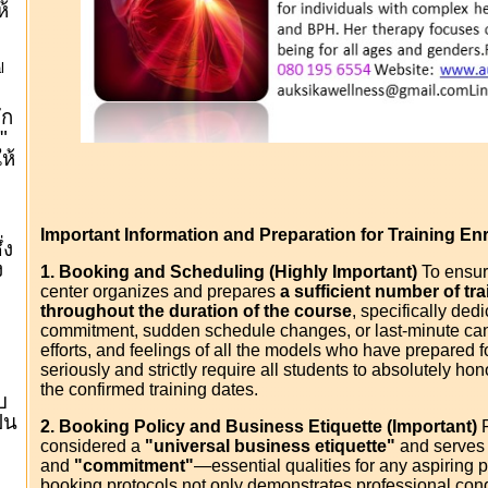
ห้
l
ัก
"
ให้
Important Information and Preparation for Training En
่ง
ง
1. Booking and Scheduling (Highly Important)
To ensure
center organizes and prepares
a sufficient number of tr
throughout the duration of the course
, specifically ded
commitment, sudden schedule changes, or last-minute canc
efforts, and feelings of all the models who have prepared f
seriously and strictly require all students to absolutely h
"
the confirmed training dates.
บ
ป็น
2. Booking Policy and Business Etiquette (Important)
P
considered a
"universal business etiquette"
and serves 
and
"commitment"
—essential qualities for any aspiring p
booking protocols not only demonstrates professional cond