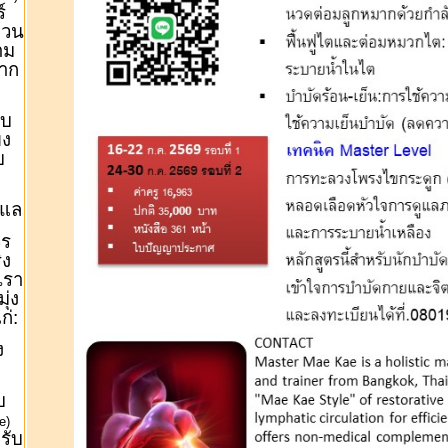
์
งวน
าม
จาก
ับ
ยง
บ
ูแล
วร
ิง
เรา
ุ่ง
ก่:
ง
บ
e)
รับ