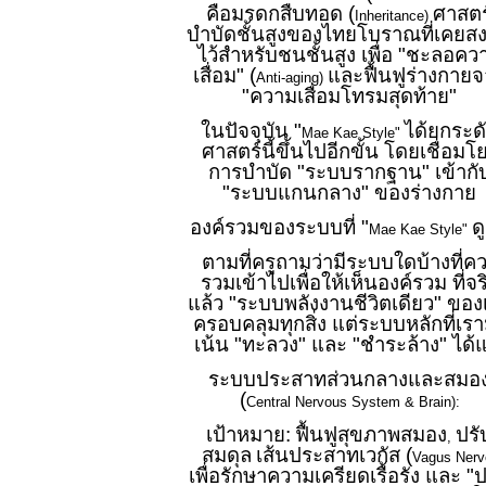
คือมรดกสืบทอด (
ศาสตร
Inheritance)
บำบัดชั้นสูงของไทยโบราณที่เคยส
ไว้สำหรับชนชั้นสูง เพื่อ "ชะลอคว
เสื่อม" (
และฟื้นฟูร่างกาย
Anti-aging)
"ความเสื่อมโทรมสุดท้าย"
ในปัจจุบัน "
ได้ยกระด
Mae Kae Style"
ศาสตร์นี้ขึ้นไปอีกขั้น โดยเชื่อมโ
การบำบัด "ระบบรากฐาน" เข้ากั
"ระบบแกนกลาง" ของร่างกาย
องค์รวมของระบบที่ "
ด
Mae Kae Style"
ตามที่ครูถามว่ามีระบบใดบ้างที่ค
รวมเข้าไปเพื่อให้เห็นองค์รวม ที่จร
แล้ว "ระบบพลังงานชีวิตเดียว" ของ
ครอบคลุมทุกสิ่ง แต่ระบบหลักที่เราม
เน้น "ทะลวง" และ "ชำระล้าง" ได้แ
ระบบประสาทส่วนกลางและสมอ
(
Central Nervous System & Brain):
เป้าหมาย:
ฟื้นฟูสุขภาพสมอง
ปรั
,
สมดุล
เส้นประสาทเวกัส (
Vagus Nerv
เพื่อรักษาความเครียดเรื้อรัง และ "ป