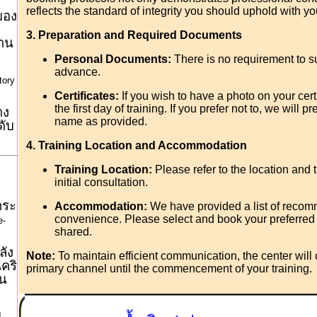
reflects the standard of integrity you should uphold with you
มอง
3. Preparation and Required Documents
งาน
Personal Documents:
There is no requirement to 
advance.
tory
Certificates:
If you wish to have a photo on your cert
the first day of training. If you prefer not to, we will p
าง
name as provided.
ดับ
4. Training Location and Accommodation
Training Location:
Please refer to the location and 
initial consultation.
กระ
Accommodation:
We have provided a list of reco
convenience. Please select and book your preferred 
e-
shared.
ลัง
Note:
To maintain efficient communication, the center will
คริ
primary channel until the commencement of your training.
วน
ม