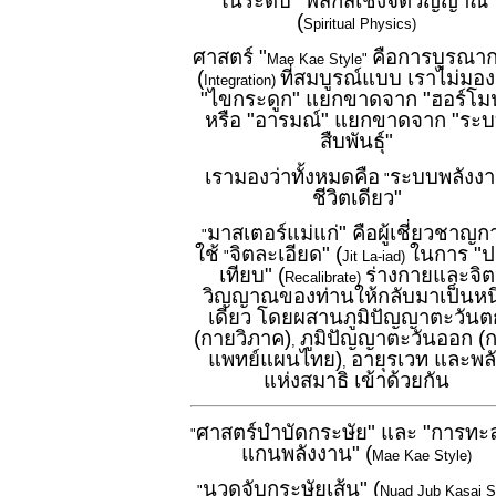
ในระดับ "ฟิสิกส์เชิงจิตวิญญาณ"
(
Spiritual Physics)
ศาสตร์ "
คือการบูรณา
Mae Kae Style"
(
ที่สมบูรณ์แบบ เราไม่มอง
Integration)
"ไขกระดูก" แยกขาดจาก "ฮอร์โม
หรือ "อารมณ์" แยกขาดจาก "ระ
สืบพันธุ์"
เรามองว่าทั้งหมดคือ
ระบบพลังง
"
ชีวิตเดียว"
มาสเตอร์แม่แก่" คือผู้เชี่ยวชาญก
"
ใช้
จิตละเอียด" (
ในการ "ป
"
Jit La-iad)
เทียบ" (
ร่างกายและจิต
Recalibrate)
วิญญาณของท่านให้กลับมาเป็นหนึ
เดียว โดยผสานภูมิปัญญาตะวันต
(กายวิภาค)
ภูมิปัญญาตะวันออก (
,
แพทย์แผนไทย)
อายุรเวท และพลั
,
แห่งสมาธิ เข้าด้วยกัน
ศาสตร์บำบัดกระษัย" และ "การทะ
"
แกนพลังงาน" (
Mae Kae Style)
นวดจับกระษัยเส้น" (
"
Nuad Jub Kasai S