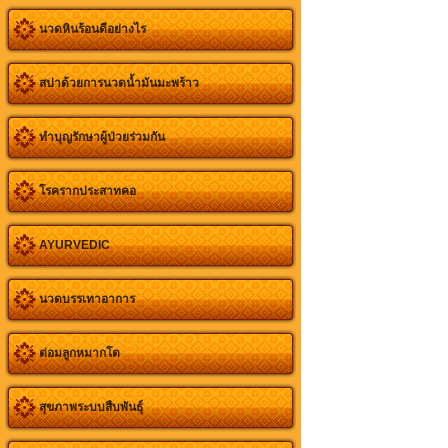
นวดหินร้อนดีอย่างไร
สปาด้วยการนวดน้ำมันมะพร้าว
ทำบุญรักษาผู้ป่วยร่วมกัน
โรครากประสาทคอ
AYURVEDIC
นวดบรรเทาอาการ
ต่อมลูกหมากโต
สุขภาพระบบสืบพันธุ์