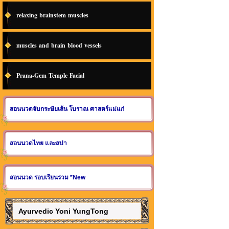
relaxing brainstem muscles
muscles and brain blood vessels
Prana-Gem Temple Facial
สอนนวดจับกระษัยเส้น โบราณ ศาสตร์แม่แก่
สอนนวดไทย และสปา
สอนนวด รอบเรียนรวม *New
Ayurvedic Yoni YungTong