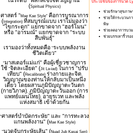
ในระดับ "ฟิสิกส์เชิงจิตวิญญาณ"
ประโยชน์ของการนวด Lymp
(
Spiritual Physics)
ช่วยรักษาสุขภาพร่
ศาสตร์ "
คือการบูรณาการ
Mae Kae Style"
ช่วยให้กระบวนการ
(
ที่สมบูรณ์แบบ เราไม่มองว่า
Integration)
พิษ
"ไขกระดูก" แยกขาดจาก "ฮอร์โมน"
ช่วยลดอาการบวม
หรือ "อารมณ์" แยกขาดจาก "ระบบ
ช่วยบรรเทาริ้วรอ
สืบพันธุ์"
เรามองว่าทั้งหมดคือ
ระบบพลังงาน
"
ชีวิตเดียว"
มาสเตอร์แม่แก่" คือผู้เชี่ยวชาญการ
"
ใช้
จิตละเอียด" (
ในการ "ปรับ
"
Jit La-iad)
เทียบ" (
ร่างกายและจิต
Recalibrate)
วิญญาณของท่านให้กลับมาเป็นหนึ่ง
เดียว โดยผสานภูมิปัญญาตะวันตก
(กายวิภาค)
ภูมิปัญญาตะวันออก (การ
,
แพทย์แผนไทย)
อายุรเวท และพลัง
,
แห่งสมาธิ เข้าด้วยกัน
ศาสตร์บำบัดกระษัย" และ "การทะลวง
"
แกนพลังงาน" (
Mae Kae Style)
นวดจับกระษัยเส้น" (
"
Nuad Jub Kasai Sen)