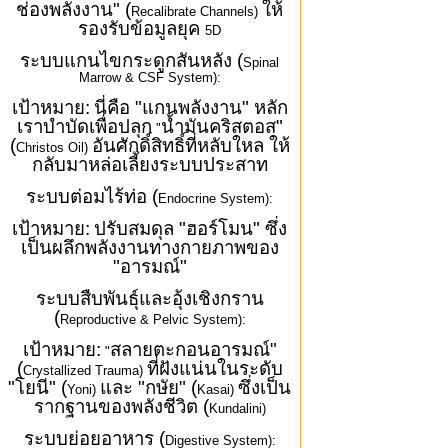
ช่องพลังงาน" (
ให้
Recalibrate Channels)
รองรับข้อมูลยุค
5D
ระบบแกนไขกระดูกสันหลัง (
Spinal
Marrow & CSF System):
เป้าหมาย:
นี่คือ "แกนพลังงาน" หลัก
เราบำบัดเพื่อปลุก
น้ำมันคริสตอส"
"
(
อันศักดิ์สิทธิ์ที่หลับใหล ให้
Christos Oil)
กลับมาหล่อเลี้ยงระบบประสาท
ระบบต่อมไร้ท่อ (
Endocrine System):
เป้าหมาย:
ปรับสมดุล "ฮอร์โมน" ซึ่ง
เป็นผลึกพลังงานทางกายภาพของ
"อารมณ์"
ระบบสืบพันธุ์และอุ้งเชิงกราน
(
Reproductive & Pelvic System):
เป้าหมาย:
สลายตะกอนอารมณ์"
"
(
ที่ฝังแน่นในระดับ
Crystallized Trauma)
"โยนี" (
และ "กษัย" (
ซึ่งเป็น
Yoni)
Kasai)
รากฐานของพลังชีวิต (
Kundalini)
ระบบย่อยอาหาร (
Digestive System):