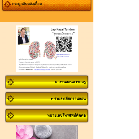
กระดูกสันหลังเสื่อม
► งานสอนถวายครู
►รายละเอียดงานสอน
หมายเลขโทรศัพท์ติดต่อ