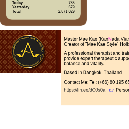
Today
785
Yesterday
679
Total
2,871,029
Master Mae Kae (Kan
N
ada Via
Creator of "Mae Kae Style" Holi
A professional therapist and tra
provide expert therapeutic suppo
balance and vitality.
Based in Bangkok, Thailand
Contact Me: Tel: (+66) 80 195
https://lin.ee/dOJs0aI
👉
Perso