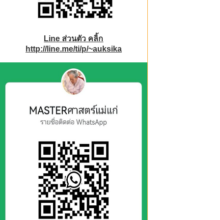
Line ส่วนตัว คลิ้ก
http://line.me/ti/p/~auksika