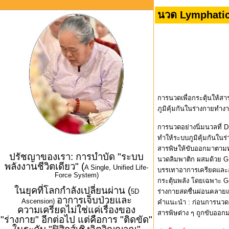
นวด Lymphatic
การนวดเพื่อกระตุ้นให้ส
ภูมิคุ้มกันในร่างกายทำง
การนวดอย่างนิ่มนวลที่ D
ทำให้ระบบภูมิคุ้มกันในร
สารพิษให้ขับออกมาตามท่
ปรัชญาของเรา: การบำบัด "ระบบ
นวดลิมพาติก ผสมด้วย Gr
พลังงานชีวิตเดียว" (
A Single, Unified Life-
บรรเทาอาการเครียดและอ
Force System)
กระตุ้นพลัง โดยเฉพาะ Ge
ในยุคที่โลกกำลังเปลี่ยนผ่าน (
5D
ร่างกายสดชื่นผ่อนคลาย
อาการเจ็บป่วยและ
Ascension)
คำแนะนำ : ก่อนการนวดควร
ความเครียดไม่ใช่แค่เรื่องของ
สารพิษต่าง ๆ ถูกขับออกมา
"ร่างกาย" อีกต่อไป แต่คือการ "ติดขัด"