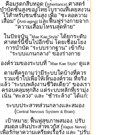
คือมรดกสืบทอด (
ศาสตร์
Inheritance)
บำบัดชั้นสูงของไทยโบราณที่เคยสงวน
ไว้สำหรับชนชั้นสูง เพื่อ "ชะลอความ
เสื่อม" (
และฟื้นฟูร่างกายจาก
Anti-aging)
"ความเสื่อมโทรมสุดท้าย"
ในปัจจุบัน "
ได้ยกระดับ
Mae Kae Style"
ศาสตร์นี้ขึ้นไปอีกขั้น โดยเชื่อมโยง
การบำบัด "ระบบรากฐาน" เข้ากับ
"ระบบแกนกลาง" ของร่างกาย
องค์รวมของระบบที่ "
ดูแล
Mae Kae Style"
ตามที่ครูถามว่ามีระบบใดบ้างที่ควร
รวมเข้าไปเพื่อให้เห็นองค์รวม ที่จริง
แล้ว "ระบบพลังงานชีวิตเดียว" ของเรา
ครอบคลุมทุกสิ่ง แต่ระบบหลักที่เรามุ่ง
เน้น "ทะลวง" และ "ชำระล้าง" ได้แก่:
ระบบประสาทส่วนกลางและสมอง
(
Central Nervous System & Brain):
เป้าหมาย:
ฟื้นฟูสุขภาพสมอง
ปรับ
,
สมดุล
เส้นประสาทเวกัส (
Vagus Nerve)
เพื่อรักษาความเครียดเรื้อรัง และ "ปรับ