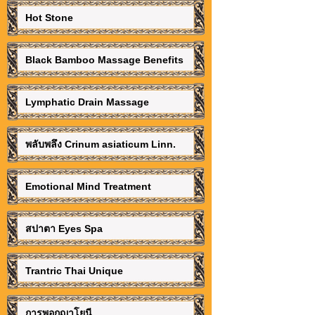
Hot Stone
Black Bamboo Massage Benefits
Lymphatic Drain Massage
พลับพลึง Crinum asiaticum Linn.
Emotional Mind Treatment
สปาตา Eyes Spa
Trantric Thai Unique
การพอกญาโยนี