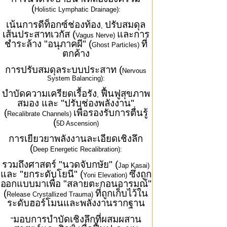
(
Holistic Lymphatic Drainage):
เน้นการดีท็อกซ์ช่องท้อง
ปรับสมดุล
,
เส้นประสาทเวกัส (
และการ
Vagus Nerve)
ชำระล้าง "อนุภาคผี" (
ที่
Ghost Particles)
ตกค้าง
การปรับสมดุลระบบประสาท (
Nervous
System Balancing):
บำบัดความเครียดเรื้อรัง
ฟื้นฟูสุขภาพ
,
สมอง และ "ปรับช่องพลังงาน"
(
เพื่อรองรับการตื่นรู้
Recalibrate Channels)
(
5D Ascension)
การเยียวยาพลังงานละเอียดเชิงลึก
(
Deep Energetic Recalibration):
รวมถึงศาสตร์ "นวดจับกษัย" (
Jap Kasai)
และ "ยกระดับโยนี" (
ซึ่งถูก
Yoni Elevation)
ออกแบบมาเพื่อ "สลายตะกอนอารมณ์"
(
ที่ถูกเก็บไว้ใน
Release Crystallized Trauma)
ระดับฮอร์โมนและพลังงานรากฐาน
มอบการบำบัดเชิงลึกที่ผสมผสาน
"