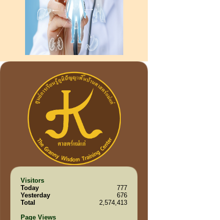
Visitors
Today
777
Yesterday
676
Total
2,574,413
Page Views