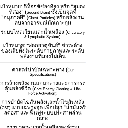
เป้าหมาย:
ดีท็อกซ์ช่องท้อง หรือ "สมอง
ที่สอง" (
ซึ่งเป็นจุดที่
Second Brain)
"อนุภาคผี" (
หรือพลังงาน
Ghost Particles)
ลบจากอารมณ์มักเกาะกุม
ระบบไหลเวียนและน้ำเหลือง (
Circulatory
& Lymphatic System):
เป้าหมาย:
ฟอกธาตุขันธ์" ชำระล้าง
"
ของเสียทั้งในระดับกายภาพและระดับ
พลังงานที่มองไม่เห็น
ศาสตร์บำบัดเฉพาะทาง (
Our
Specializations)
การล้างพลังงานแกนกลางและการกระ
ตุ้นพลังชีวิต (
Core Energy Clearing & Life-
Force Activation):
การบำบัดไขสันหลังและน้ำไขสันหลัง
(
แบบเฉพาะจุด เพื่อปลุก "น้ำมันคริ
CSF)
สตอส" และฟื้นฟูระบบประสาทส่วน
กลาง
การนวดระบายน้ำเหลืององค์รวม