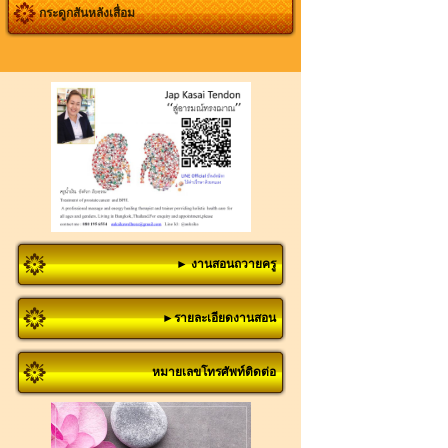
กระดูกสันหลังเสื่อม
► งานสอนถวายครู
►รายละเอียดงานสอน
หมายเลขโทรศัพท์ติดต่อ