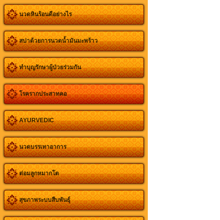
นวดหินร้อนดีอย่างไร
สปาด้วยการนวดน้ำมันมะพร้าว
ทำบุญรักษาผู้ป่วยร่วมกัน
โรครากประสาทคอ
AYURVEDIC
นวดบรรเทาอาการ
ต่อมลูกหมากโต
สุขภาพระบบสืบพันธุ์