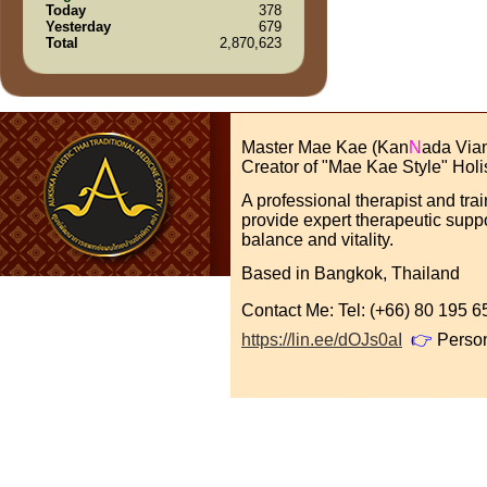
Today
378
Yesterday
679
Total
2,870,623
Master Mae Kae (Kan
N
ada Via
Creator of "Mae Kae Style" Holi
A professional therapist and tra
provide expert therapeutic suppo
balance and vitality.
Based in Bangkok, Thailand
Contact Me: Tel: (+66) 80 195
https://lin.ee/dOJs0aI
👉
Perso