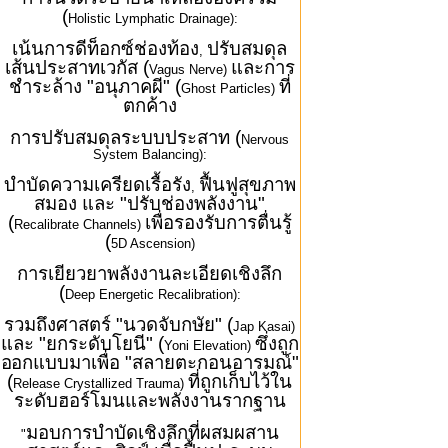
(
Holistic Lymphatic Drainage):
เน้นการดีท็อกซ์ช่องท้อง
ปรับสมดุล
,
เส้นประสาทเวกัส (
และการ
Vagus Nerve)
ชำระล้าง "อนุภาคผี" (
ที่
Ghost Particles)
ตกค้าง
การปรับสมดุลระบบประสาท (
Nervous
System Balancing):
บำบัดความเครียดเรื้อรัง
ฟื้นฟูสุขภาพ
,
สมอง และ "ปรับช่องพลังงาน"
(
เพื่อรองรับการตื่นรู้
Recalibrate Channels)
(
5D Ascension)
การเยียวยาพลังงานละเอียดเชิงลึก
(
Deep Energetic Recalibration):
รวมถึงศาสตร์ "นวดจับกษัย" (
Jap Kasai)
และ "ยกระดับโยนี" (
ซึ่งถูก
Yoni Elevation)
ออกแบบมาเพื่อ "สลายตะกอนอารมณ์"
(
ที่ถูกเก็บไว้ใน
Release Crystallized Trauma)
ระดับฮอร์โมนและพลังงานรากฐาน
มอบการบำบัดเชิงลึกที่ผสมผสาน
"