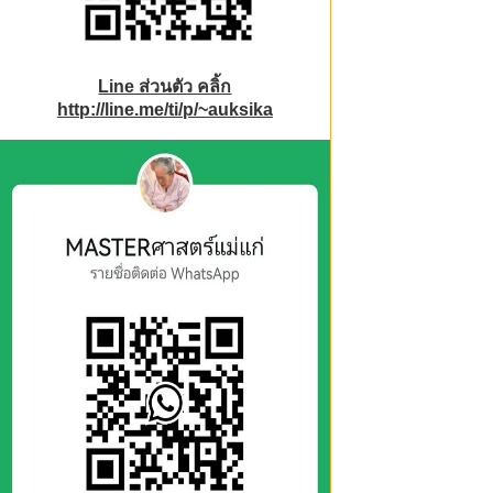
Line ส่วนตัว คลิ้ก
http://line.me/ti/p/~auksika