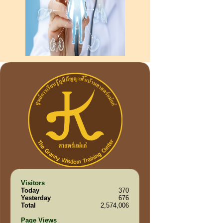
Visitors
Today
370
Yesterday
676
Total
2,574,006
Page Views