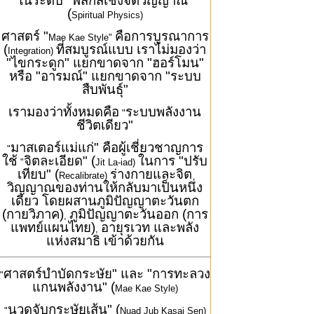
ในระดับ "ฟิสิกส์เชิงจิตวิญญาณ"
(
Spiritual Physics)
ศาสตร์ "
คือการบูรณาการ
Mae Kae Style"
(
ที่สมบูรณ์แบบ เราไม่มองว่า
Integration)
"ไขกระดูก" แยกขาดจาก "ฮอร์โมน"
หรือ "อารมณ์" แยกขาดจาก "ระบบ
สืบพันธุ์"
เรามองว่าทั้งหมดคือ
ระบบพลังงาน
"
ชีวิตเดียว"
มาสเตอร์แม่แก่" คือผู้เชี่ยวชาญการ
"
ใช้
จิตละเอียด" (
ในการ "ปรับ
"
Jit La-iad)
เทียบ" (
ร่างกายและจิต
Recalibrate)
วิญญาณของท่านให้กลับมาเป็นหนึ่ง
เดียว โดยผสานภูมิปัญญาตะวันตก
(กายวิภาค)
ภูมิปัญญาตะวันออก (การ
,
แพทย์แผนไทย)
อายุรเวท และพลัง
,
แห่งสมาธิ เข้าด้วยกัน
ศาสตร์บำบัดกระษัย" และ "การทะลวง
"
แกนพลังงาน" (
Mae Kae Style)
นวดจับกระษัยเส้น" (
"
Nuad Jub Kasai Sen)