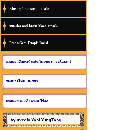
relaxing brainstem muscles
muscles and brain blood vessels
Prana-Gem Temple Facial
สอนนวดจับกระษัยเส้น โบราณ ศาสตร์แม่แก่
สอนนวดไทย และสปา
สอนนวด รอบเรียนรวม *New
Ayurvedic Yoni YungTong