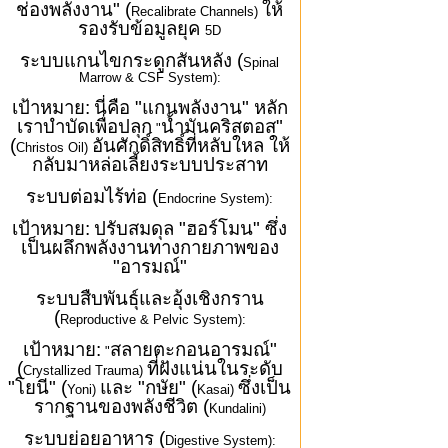
ช่องพลังงาน" (
ให้
Recalibrate Channels)
รองรับข้อมูลยุค
5D
ระบบแกนไขกระดูกสันหลัง (
Spinal
Marrow & CSF System):
เป้าหมาย:
นี่คือ "แกนพลังงาน" หลัก
เราบำบัดเพื่อปลุก
น้ำมันคริสตอส"
"
(
อันศักดิ์สิทธิ์ที่หลับใหล ให้
Christos Oil)
กลับมาหล่อเลี้ยงระบบประสาท
ระบบต่อมไร้ท่อ (
Endocrine System):
เป้าหมาย:
ปรับสมดุล "ฮอร์โมน" ซึ่ง
เป็นผลึกพลังงานทางกายภาพของ
"อารมณ์"
ระบบสืบพันธุ์และอุ้งเชิงกราน
(
Reproductive & Pelvic System):
เป้าหมาย:
สลายตะกอนอารมณ์"
"
(
ที่ฝังแน่นในระดับ
Crystallized Trauma)
"โยนี" (
และ "กษัย" (
ซึ่งเป็น
Yoni)
Kasai)
รากฐานของพลังชีวิต (
Kundalini)
ระบบย่อยอาหาร (
Digestive System):