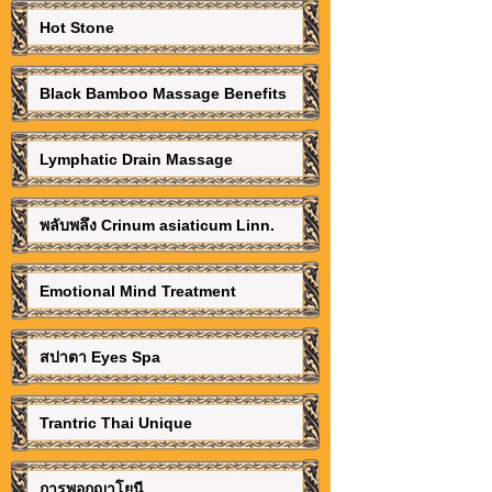
Hot Stone
Black Bamboo Massage Benefits
Lymphatic Drain Massage
พลับพลึง Crinum asiaticum Linn.
Emotional Mind Treatment
สปาตา Eyes Spa
Trantric Thai Unique
การพอกญาโยนี