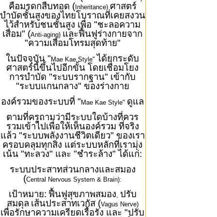
คือมรดกสืบทอด (
ศาสตร์
Inheritance)
บำบัดชั้นสูงของไทยโบราณที่เคยสงวน
ไว้สำหรับชนชั้นสูง เพื่อ "ชะลอความ
เสื่อม" (
และฟื้นฟูร่างกายจาก
Anti-aging)
"ความเสื่อมโทรมสุดท้าย"
ในปัจจุบัน "
ได้ยกระดับ
Mae Kae Style"
ศาสตร์นี้ขึ้นไปอีกขั้น โดยเชื่อมโยง
การบำบัด "ระบบรากฐาน" เข้ากับ
"ระบบแกนกลาง" ของร่างกาย
องค์รวมของระบบที่ "
ดูแล
Mae Kae Style"
ตามที่ครูถามว่ามีระบบใดบ้างที่ควร
รวมเข้าไปเพื่อให้เห็นองค์รวม ที่จริง
แล้ว "ระบบพลังงานชีวิตเดียว" ของเรา
ครอบคลุมทุกสิ่ง แต่ระบบหลักที่เรามุ่ง
เน้น "ทะลวง" และ "ชำระล้าง" ได้แก่:
ระบบประสาทส่วนกลางและสมอง
(
Central Nervous System & Brain):
เป้าหมาย:
ฟื้นฟูสุขภาพสมอง
ปรับ
,
สมดุล
เส้นประสาทเวกัส (
Vagus Nerve)
เพื่อรักษาความเครียดเรื้อรัง และ "ปรับ